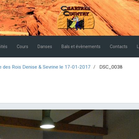
ités
Cours
Danses
Bals et évènements
Contacts
L
e des Rois Denise & Sevrine le 17-01-2017
DSC_0038