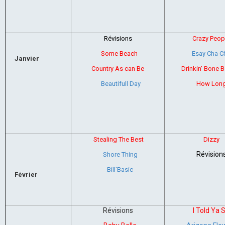
Révisions
Crazy Peop
Some Beach
Esay Cha C
Janvier
Country As can Be
Drinkin' Bone 
Beautifull Day
How Lon
Stealing The Best
Dizzy
Révision
Shore Thing
Bill'Basic
Février
Révisions
I Told Ya 