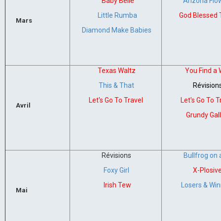
Baby Belle
Arizona Flo
Little Rumba
God Blessed 
Mars
Diamond Make Babies
Texas Waltz
You Find a
This & That
Révision
Let's Go To Travel
Let's Go To T
Avril
Grundy Gal
Révisions
Bullfrog on 
Foxy Girl
X-Plosiv
Irish Tew
Losers & Win
Mai