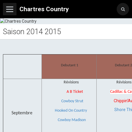
Chartres Country
Saison 2014 2015
Debutant 1
Debutant 
Révisions
Révisions
A B Ticket
Cadillac & Ca
Chippin'
Cowboy Strut
Shore Th
Hooked On Country
Septembre
Cowboy Madison