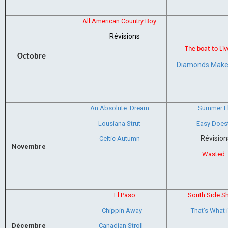
All American Country Boy
Révisions
The boat to Liv
Octobre
Diamonds Make
An Absolute Dream
Summer F
Lousiana Strut
Easy Doest
Révision
Celtic Autumn
Novembre
Wasted
El Paso
South Side Sh
Chippin Away
That's What 
Décembre
Canadian Stroll