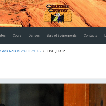
ités
Cours
Danses
Bals et évènements
Contacts
L
e des Rois le 29-01-2016
DSC_0912