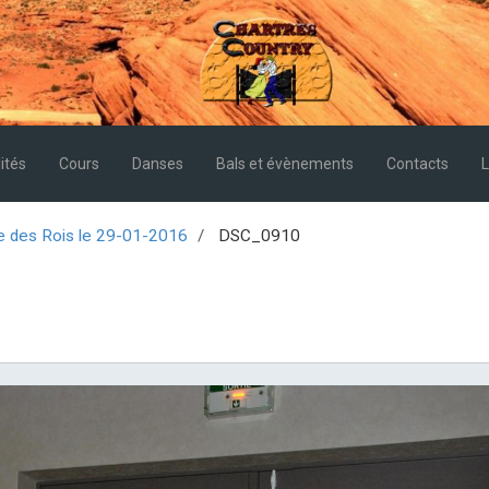
ités
Cours
Danses
Bals et évènements
Contacts
L
e des Rois le 29-01-2016
DSC_0910