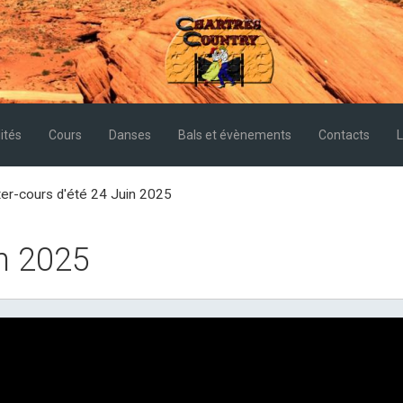
ités
Cours
Danses
Bals et évènements
Contacts
L
ter-cours d'été 24 Juin 2025
in 2025