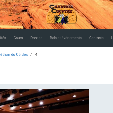
ités
Cours
Danses
Bals et évènements
Contacts
L
léthon du 05 déc
4