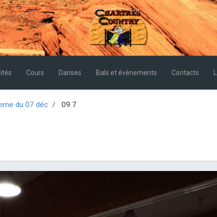
ités
Cours
Danses
Bals et évènements
Contacts
L
terne du 07 déc
09 7