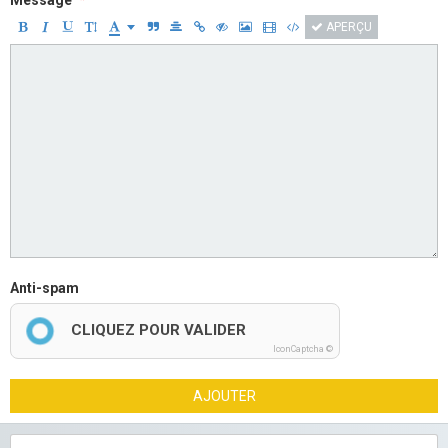
Message
APERÇU
Anti-spam
CLIQUEZ POUR VALIDER
IconCaptcha ©
AJOUTER