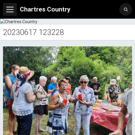
Chartres Country
20230617 123228