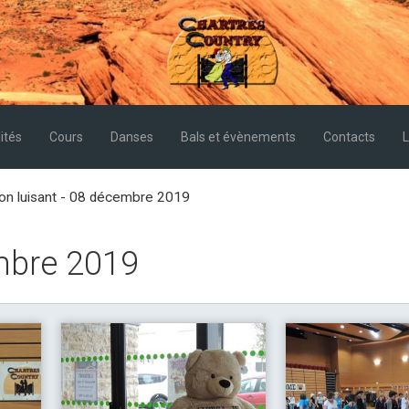
ités
Cours
Danses
Bals et évènements
Contacts
L
on luisant - 08 décembre 2019
embre 2019