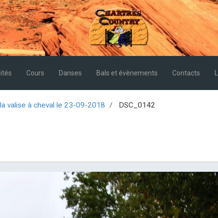
ités
Cours
Danses
Bals et évènements
Contacts
L
 la valise à cheval le 23-09-2018
DSC_0142