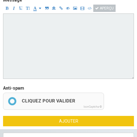
Message
APERÇU
Anti-spam
CLIQUEZ POUR VALIDER
IconCaptcha ©
AJOUTER