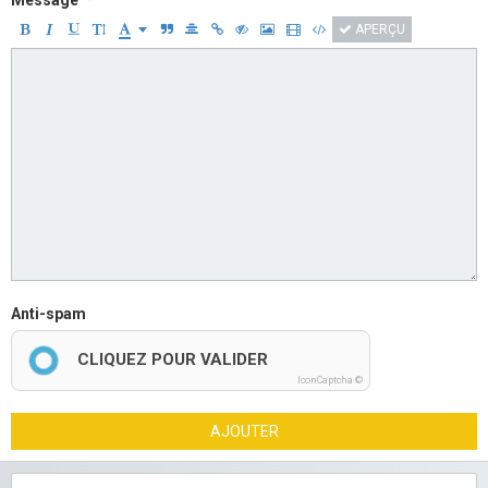
Message
APERÇU
Anti-spam
CLIQUEZ POUR VALIDER
IconCaptcha ©
AJOUTER