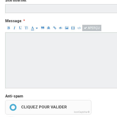
Site Internet
Message
APERÇU
Anti-spam
CLIQUEZ POUR VALIDER
IconCaptcha ©