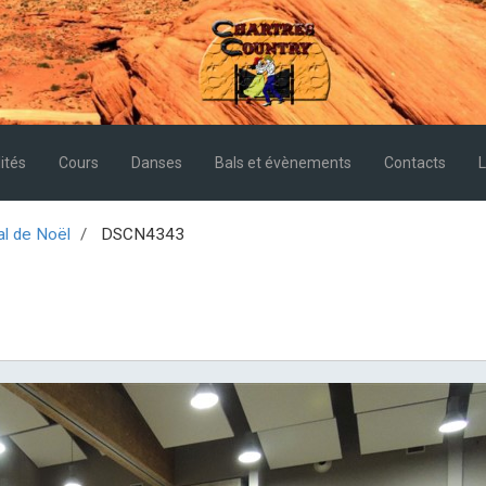
ités
Cours
Danses
Bals et évènements
Contacts
L
al de Noël
DSCN4343