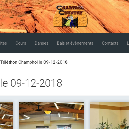
ités
Cours
Danses
Bals et évènements
Contacts
L
 Téléthon Champhol le 09-12-2018
le 09-12-2018