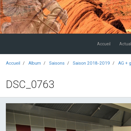
Accueil
Actual
Accueil
Album
Saisons
Saison 2018-2019
AG + g
DSC_0763