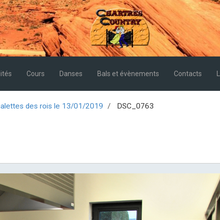
ités
Cours
Danses
Bals et évènements
Contacts
L
alettes des rois le 13/01/2019
DSC_0763