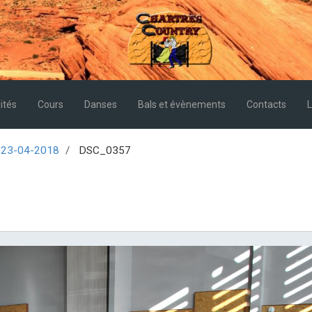
ités
Cours
Danses
Bals et évènements
Contacts
L
u 23-04-2018
DSC_0357