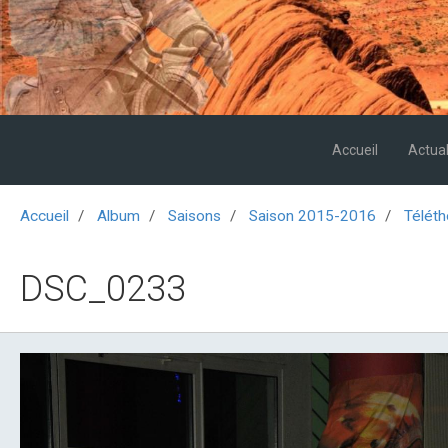
Accueil
Actual
Accueil
Album
Saisons
Saison 2015-2016
Téléth
DSC_0233