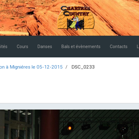
ités
Cours
Danses
Bals et évènements
Contacts
L
on à Migniéres le 05-12-2015
DSC_0233