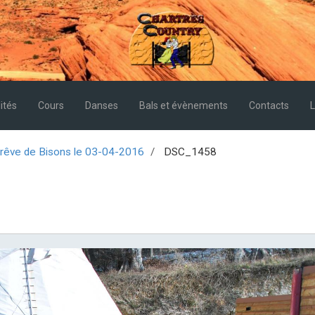
ités
Cours
Danses
Bals et évènements
Contacts
L
 rêve de Bisons le 03-04-2016
DSC_1458