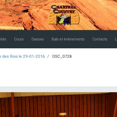
ités
Cours
Danses
Bals et évènements
Contacts
L
e des Rois le 29-01-2016
DSC_0728