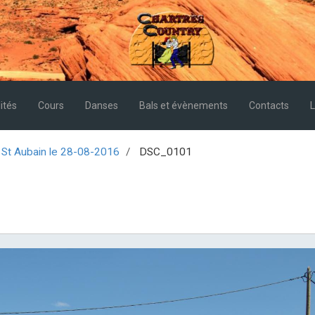
ités
Cours
Danses
Bals et évènements
Contacts
L
St Aubain le 28-08-2016
DSC_0101