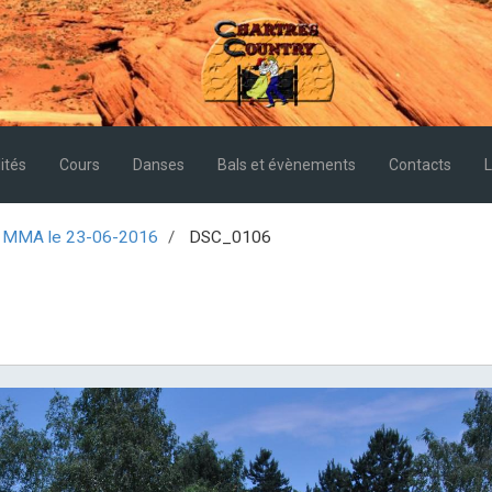
ités
Cours
Danses
Bals et évènements
Contacts
L
MMA le 23-06-2016
DSC_0106