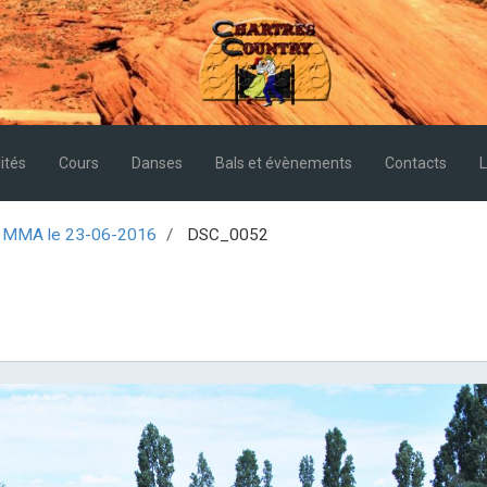
ités
Cours
Danses
Bals et évènements
Contacts
L
MMA le 23-06-2016
DSC_0052