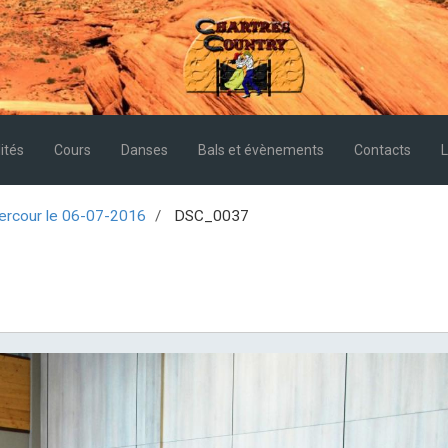
ités
Cours
Danses
Bals et évènements
Contacts
L
tercour le 06-07-2016
DSC_0037