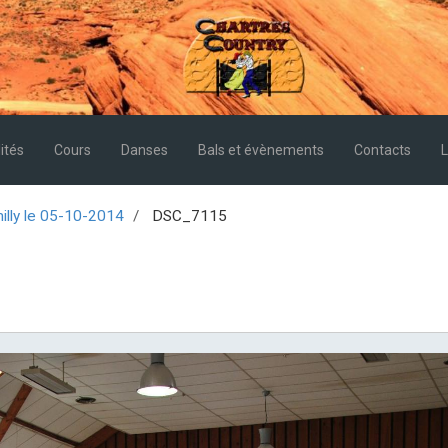
ités
Cours
Danses
Bals et évènements
Contacts
L
illy le 05-10-2014
DSC_7115