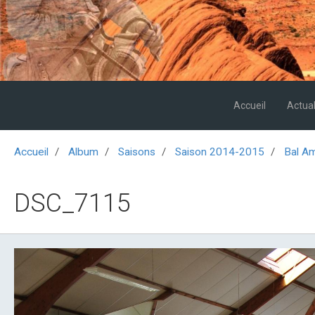
Accueil
Actual
Accueil
Album
Saisons
Saison 2014-2015
Bal Am
DSC_7115