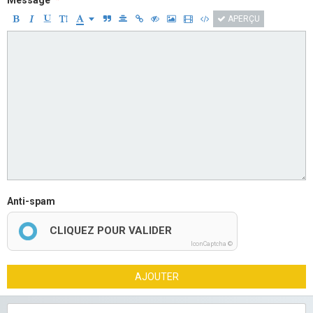
Message
APERÇU
Anti-spam
CLIQUEZ POUR VALIDER
IconCaptcha ©
AJOUTER