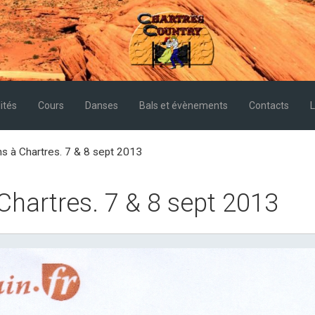
ités
Cours
Danses
Bals et évènements
Contacts
L
s à Chartres. 7 & 8 sept 2013
Chartres. 7 & 8 sept 2013